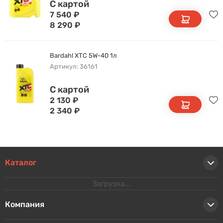
С картой
7 540
₽
8 290
₽
Bardahl XTС 5W-40 1л
Артикул: 36161
С картой
2 130
₽
2 340
₽
Каталог
Загрузка...
Компания