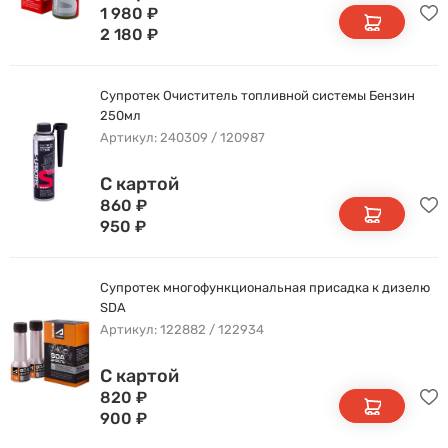
1 980
₽
2 180
₽
Супротек Очиститель топливной системы Бензин
250мл
Артикул: 240309 / 120987
С картой
860
₽
950
₽
Супротек многофункциональная присадка к дизелю
SDA
Артикул: 122882 / 122934
С картой
820
₽
900
₽