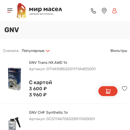
GNV
Сначала:
Популярные
Фильтры
GNV Trans HX AWD 1л
Артикул: GTHA10850201111AWDS001
С картой
3 600
₽
3 960
₽
GNV CHF Synthetic 1л
Артикул: GCS1146706028011000001