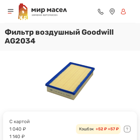
Фильтр воздушный Goodwill
AG2034
С картой
1 040
₽
Кэшбэк
+52 ₽
+57 ₽
1 140
₽