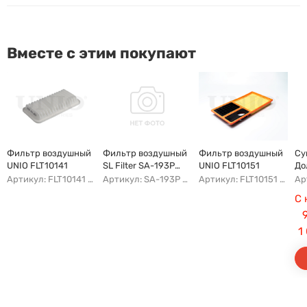
Вместе с этим покупают
Фильтр воздушный
Фильтр воздушный
Фильтр воздушный
Су
UNIO FLT10141
SL Filter SA-193P
UNIO FLT10151
До
(AG284)
Пр
Артикул: FLT10141 AFAD087 AG302ECO AP142/3
Артикул: SA-193P AFAI163 AG284 AP143/2
Артикул: FLT10151 AFAU107 AP183/3 AG328
С 
1