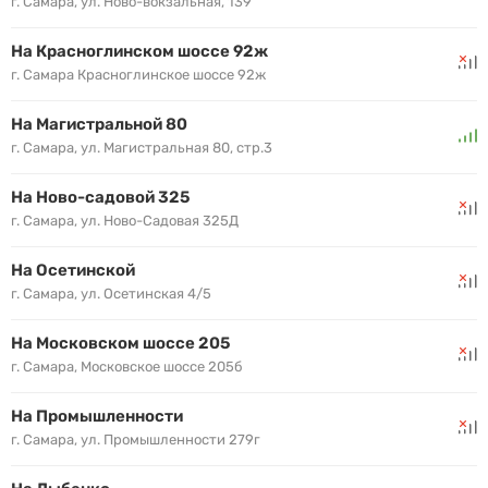
жидкости SsangYong 0578-244021, Fuchs ATF 3292, Caltex 1712.
г. Самара, ул. Ново-вокзальная, 139
На Красноглинском шоссе 92ж
г. Самара Красноглинское шоссе 92ж
На Магистральной 80
г. Самара, ул. Магистральная 80, стр.3
На Ново-садовой 325
г. Самара, ул. Ново-Садовая 325Д
На Осетинской
г. Самара, ул. Осетинская 4/5
На Московском шоссе 205
г. Самара, Московское шоссе 205б
На Промышленности
г. Самара, ул. Промышленности 279г