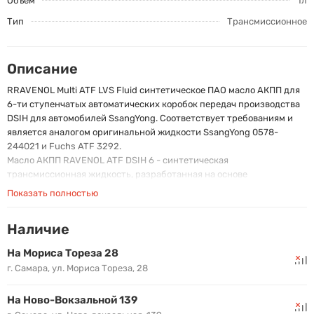
Объем
1л
Тип
Трансмиссионное
Описание
RRAVENOL Multi ATF LVS Fluid cинтетическое ПАО масло АКПП для
6-ти ступенчатых автоматических коробок передач производства
DSIH для автомобилей SsangYong. Соответствует требованиям и
является аналогом оригинальной жидкости SsangYong 0578-
244021 и Fuchs ATF 3292.
Масло АКПП RAVENOL ATF DSIH 6 - синтетическая
трансмиссионная жидкость, разработанная на основе
полиальфаолефинов ПАО с добавлением специального пакета
Показать полностью
присадок и ингибиторов. Гарантирует защиту от износа при
максимальных нагрузках.
Наличие
Специально разработанное масло для 6-ти ступенчатых АКПП
производства Drivetrain Systems International Holdings (DSIH),
На Мориса Тореза 28
устанавливаемых на автомобили SsangYong KYRON, ACTYON,
г. Самара, ул. Мориса Тореза, 28
ACTYON SPORTS, Geely GC7, GX7, SC7, EC8, DSI M11 6-Speed Korando,
DSI M78 6-Speed Kyron.
На Ново-Вокзальной 139
Соответствует требованиям и является аналогом оригинальной