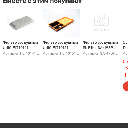
Вместе с этим покупают
Фильтр воздушный
Фильтр воздушный
Фильтр воздушный
Су
UNIO FLT10141
UNIO FLT10151
SL Filter SA-193P
До
(AG284)
Пр
Артикул: FLT10141 AFAD087 AG302ECO AP142/3
Артикул: FLT10151 AFAU107 AP183/3 AG328
Артикул: SA-193P AFAI163 AG284 AP143/2
С 
1